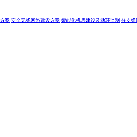
方案
安全无线网络建设方案
智能化机房建设及动环监测
分支组