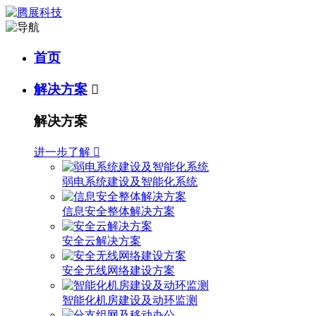
首页
解决方案

解决方案
进一步了解

弱电系统建设及智能化系统
信息安全整体解决方案
安全云解决方案
安全无线网络建设方案
智能化机房建设及动环监测