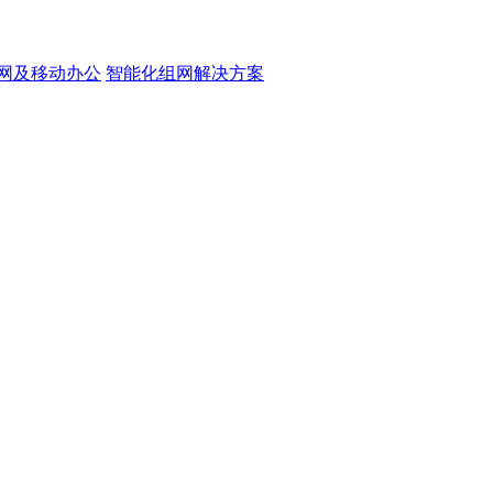
网及移动办公
智能化组网解决方案