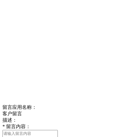
留言应用名称：
客户留言
描述：
*
留言内容：