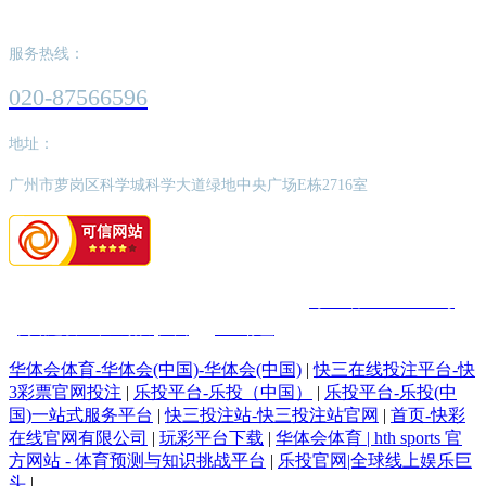
服务热线：
020-87566596
地址：
广州市萝岗区科学城科学大道绿地中央广场E栋2716室
版权所有：乐动官方端网页版-乐动(中国),
粤ICP备2022062526号
网站建设：中企动力
广州
SEO标签
华体会体育-华体会(中国)-华体会(中国)
|
快三在线投注平台-快
3彩票官网投注
|
乐投平台-乐投（中国）
|
乐投平台-乐投(中
国)一站式服务平台
|
快三投注站-快三投注站官网
|
首页-快彩
在线官网有限公司
|
玩彩平台下载
|
华体会体育 | hth sports 官
方网站 - 体育预测与知识挑战平台
|
乐投官网|全球线上娱乐巨
头
|