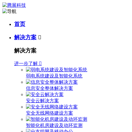
首页
解决方案

解决方案
进一步了解

弱电系统建设及智能化系统
信息安全整体解决方案
安全云解决方案
安全无线网络建设方案
智能化机房建设及动环监测