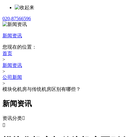
020-87566596
新闻资讯
您现在的位置：
首页
>
新闻资讯
>
公司新闻
>
模块化机房与传统机房区别有哪些？
新闻资讯
资讯分类

