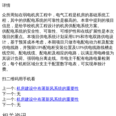
详情
众所周知在弱电机房工程中，电气工程是机房的基础系统工
程，其中的供配电系统的可靠性是极高的。本章中提到的项目
信息，是给学校机房工程设计的机房供配电系统方案。
供配电系统的安全性、可靠性、可维护性和在线扩展性是本次
项目的重点。本项目供电系统计划采用UPS和市电双路供电设
计，基于预算成本考虑，本期项目只做市电配电动力柜及配套
供电线路，并预留UPS配电柜安装位置及UPS供电线路线槽走
线空间。配电线缆、配电柜及相应的电路，以满足用电峰值为
其设计负荷。强弱电分离走线。市电主干配有电路电量检测
仪，每个机柜区域分支主干配置数字电表，可实现单独计
费。
扫二维码用手机看
上一个
:
机房建设中布署新风系统的重要性
下一个
:
无
上一个
:
机房建设中布署新风系统的重要性
下一个
:
无